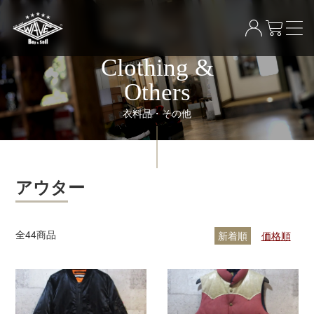
Clothing &
Others
衣料品・その他
アウター
全
44
商品
新着順
価格順