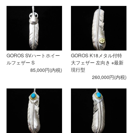
GOROS SVハートホイー
GOROS K18メタル付特
ルフェザー S
大フェザー 左向き ※最新
現行型
85,000円(内税)
260,000円(内税)