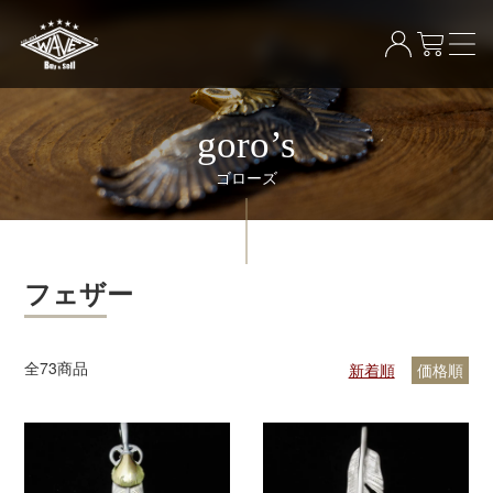
goro’s
ゴローズ
フェザー
全
73
商品
新着順
価格順