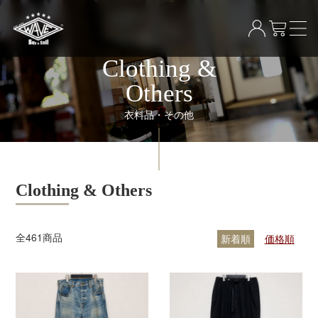
Clothing &
Others
衣料品・その他
Clothing & Others
全
461
商品
新着順
価格順