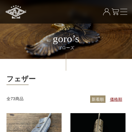
goro’s
ゴローズ
フェザー
全
73
商品
新着順
価格順