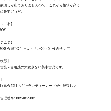
に数回しか出ておりませんので、これから相場が高く
前に是非どうぞ。
ランド名】
OS
イテム名】
OS 金縄TQキャストリング小 21号 希少レア
品状態】
古品 ※使用感の大変少ない美中古品です。
考】
限返金保証のギャランティーカードが付属致しま
管理番号10024K25001］