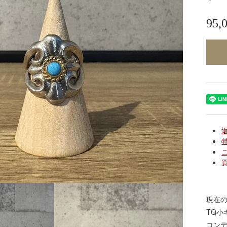
95
現在の
TQ小
コン