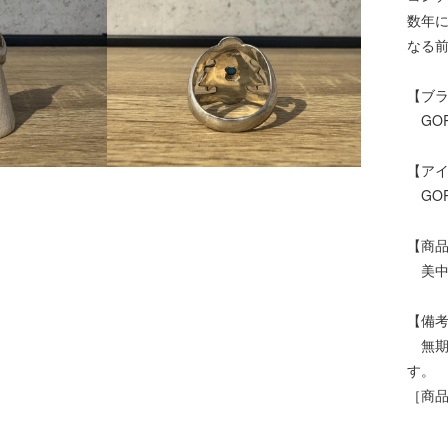
数年
なる
【ブ
GOR
【ア
GOR
【商
美中
【備
無期
す。
［商品