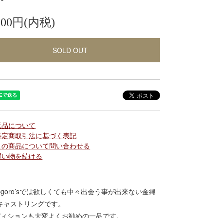
,000円(内税)
SOLD OUT
返品について
特定商取引法に基づく表記
この商品について問い合わせる
買い物を続ける
goro’sでは欲しくても中々出会う事が出来ない金縄
キャストリングです。
ディションも大変よくお勧めの一品です。