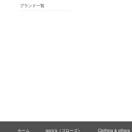
ブランド一覧
ホーム
goro’s（ゴローズ）
Clothing & others