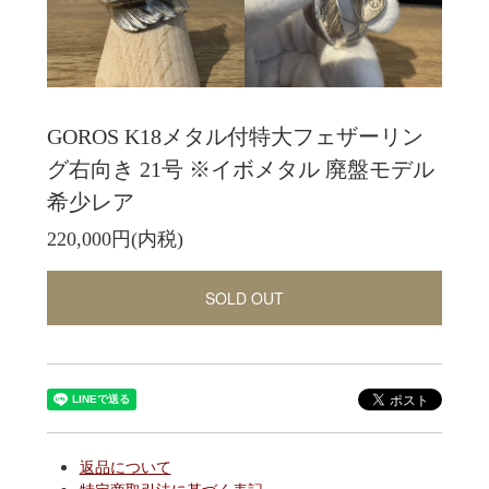
GOROS K18メタル付特大フェザーリン
グ右向き 21号 ※イボメタル 廃盤モデル
希少レア
220,000円(内税)
SOLD OUT
返品について