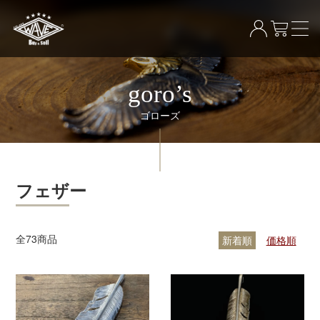
goro’s
ゴローズ
フェザー
全
73
商品
新着順
価格順